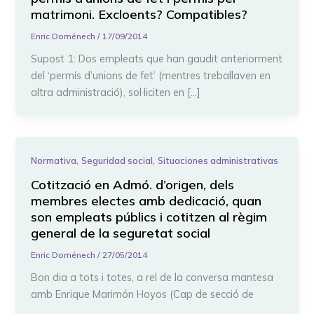
matrimoni. Excloents? Compatibles?
Enric Doménech
/
17/09/2014
Supost 1: Dos empleats que han gaudit anteriorment
del ‘permís d’unions de fet’ (mentres treballaven en
altra administració), sol·liciten en […]
,
,
Normativa
Seguridad social
Situaciones administrativas
Cotització en Admó. d’origen, dels
membres electes amb dedicació, quan
son empleats públics i cotitzen al règim
general de la seguretat social
Enric Doménech
/
27/05/2014
Bon dia a tots i totes, a rel de la conversa mantesa
amb Enrique Marimón Hoyos (Cap de secció de