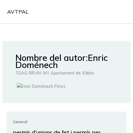
Ir
al
AVTPAL
contenido
Nombre del autor:Enric
Doménech
TGAG-RR.HH. M.I. Ajuntament de Xàbia
General
permís d’unions de fet i permís per