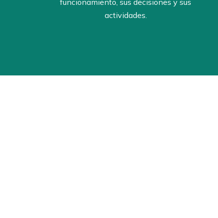
funcionamiento, sus decisiones y sus
actividades.
Los Estatutos completos de AV
interesadas.