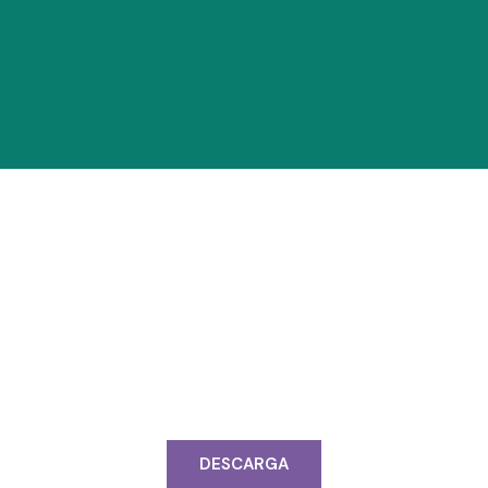
Acceso Estatutos
TPAL están disponibles para consulta y descarga para todo
DESCARGA