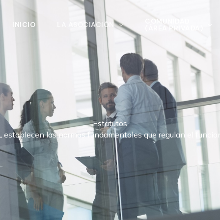
COMUNIDAD
INICIO
LA ASOCIACIÓN
(ÁREA PRIVADA)
Estatutos
L
establecen las normas fundamentales que regulan el funcion