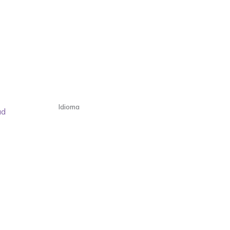
Idioma
ad
s