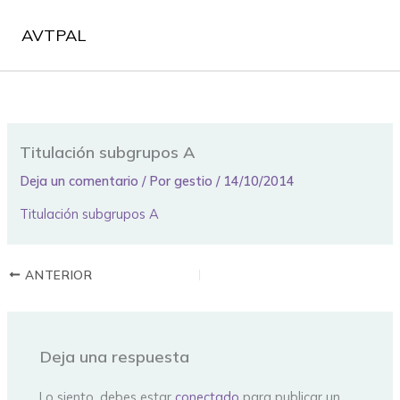
Ir
al
AVTPAL
contenido
Titulación subgrupos A
Deja un comentario
/ Por
gestio
/
14/10/2014
Titulación subgrupos A
ANTERIOR
Deja una respuesta
Lo siento, debes estar
conectado
para publicar un