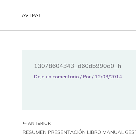
Ir
al
AVTPAL
contenido
13078604343_d60db990a0_h
Deja un comentario
/ Por
/
12/03/2014
ANTERIOR