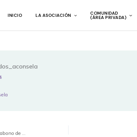
COMUNIDAD
INICIO
LA ASOCIACIÓN
(ÁREA PRIVADA)
ados_aconsela
4
sela
Consulta sobre jubilación de funcionarios y posible abono de la paga extra 2012