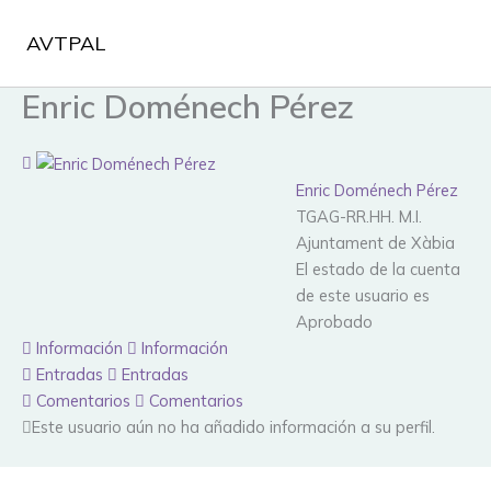
Ir
al
AVTPAL
contenido
Enric Doménech Pérez
Enric Doménech Pérez
TGAG-RR.HH. M.I.
Ajuntament de Xàbia
El estado de la cuenta
de este usuario es
Aprobado
Información
Información
Entradas
Entradas
Comentarios
Comentarios
Este usuario aún no ha añadido información a su perfil.