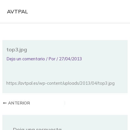
Ir
al
AVTPAL
contenido
top3.jpg
Deja un comentario
/ Por
/
27/04/2013
https://avtpal.es/wp-content/uploads/2013/04/top3.jpg
ANTERIOR
Deja una respuesta