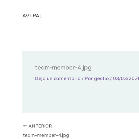
Ir
al
AVTPAL
contenido
team-member-4.jpg
Deja un comentario
/ Por
gestio
/
03/03/202
ANTERIOR
team-member-4.jpg