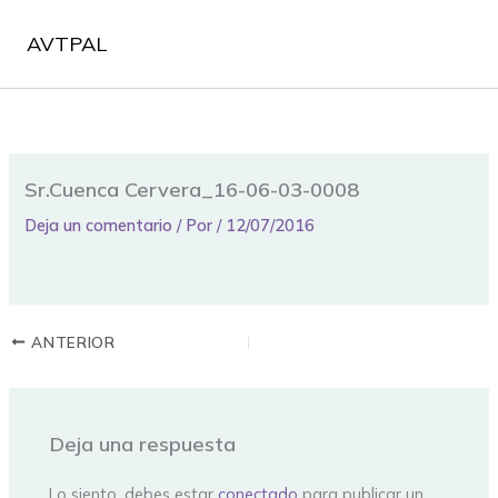
Ir
al
AVTPAL
contenido
Sr.Cuenca Cervera_16-06-03-0008
Deja un comentario
/ Por
/
12/07/2016
ANTERIOR
Deja una respuesta
Lo siento, debes estar
conectado
para publicar un