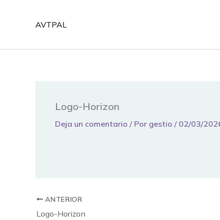
Ir
al
AVTPAL
contenido
Logo-Horizon
Deja un comentario
/ Por
gestio
/
02/03/202
ANTERIOR
Logo-Horizon