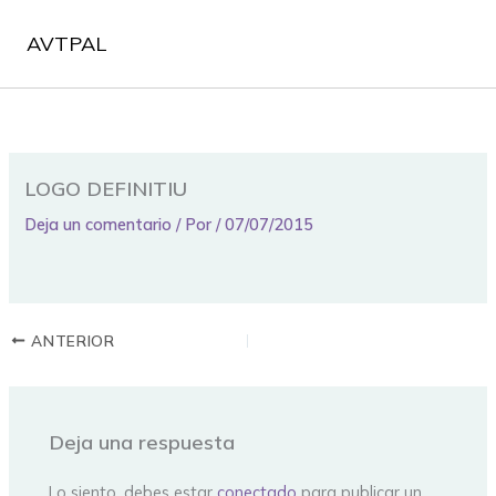
Ir
al
AVTPAL
contenido
LOGO DEFINITIU
Deja un comentario
/ Por
/
07/07/2015
ANTERIOR
Deja una respuesta
Lo siento, debes estar
conectado
para publicar un