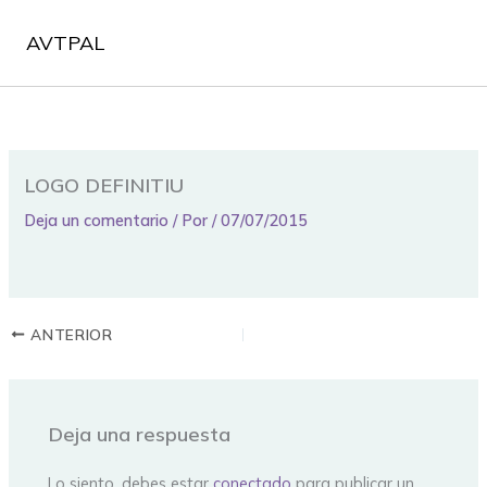
Ir
al
AVTPAL
contenido
LOGO DEFINITIU
Deja un comentario
/ Por
/
07/07/2015
ANTERIOR
Deja una respuesta
Lo siento, debes estar
conectado
para publicar un