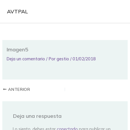
Ir
al
AVTPAL
contenido
Imagen5
Deja un comentario
/ Por
gestio
/
01/02/2018
ANTERIOR
Deja una respuesta
Lo siento, debes estar
conectado
para publicar un