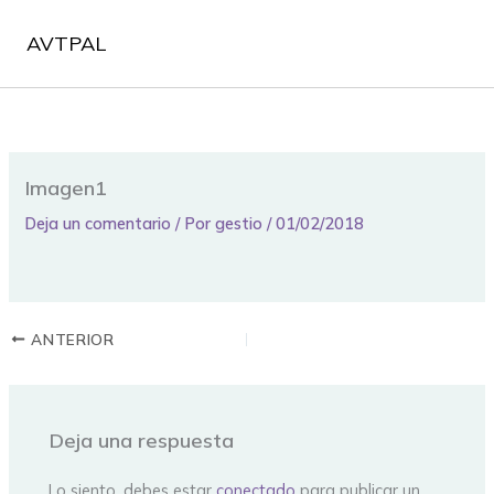
Ir
al
AVTPAL
contenido
Imagen1
Deja un comentario
/ Por
gestio
/
01/02/2018
ANTERIOR
Deja una respuesta
Lo siento, debes estar
conectado
para publicar un