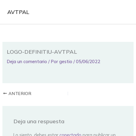
Ir
al
AVTPAL
contenido
LOGO-DEFINITIU-AVTPAL
Deja un comentario
/ Por
gestio
/
05/06/2022
ANTERIOR
Deja una respuesta
Lo siento, debes estar
conectado
para publicar un