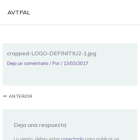
Ir
al
AVTPAL
contenido
cropped-LOGO-DEFINITIU2-1.jpg
Deja un comentario
/ Por
/
13/03/2017
ANTERIOR
Deja una respuesta
Lo siento, debes estar
conectado
para publicar un