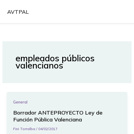
Ir
al
AVTPAL
contenido
empleados públicos
valencianos
General
Borrador ANTEPROYECTO Ley de
Función Pública Valenciana
Fini Torralba
/
04/02/2017